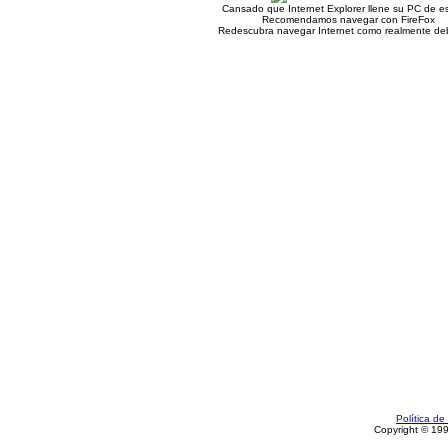
Cansado que Internet Explorer llene su PC de e
Recomendamos navegar con FireFox
Redescubra navegar Internet como realmente deb
Política de
Copyright © 19